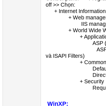
off >> Chọn:
+ Internet Information
+ Web managemen
IIS managemen
+ World Wide Web
+ Application De
ASP (kéo theo 
ASP.NET (kéo th
và ISAPI Filters)
+ Common HTTP
Default Do
Directory B
+ Security
Request Fil
WinXP: