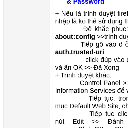
& Password
+ Nếu là trình duyệt fi
nhập là ko thể sử dụng II
Để khắc phục: Mở fi
about:config
>>trình du
Tiếp gõ vào ô ở 
auth.trusted-uri
click đúp vào dòn
và ấn OK >> Đã Xong
+ Trình duyệt khác:
Control Panel >> Adm
Information Services để v
Tiếp tục, trong men
mục Default Web Site, ch
Tiếp tục click TabD
nút Edit >> Đánh