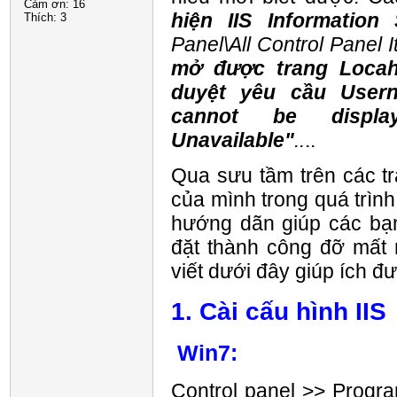
Cảm ơn:
16
hiện
IIS Information
Thích:
3
Panel\All Control Panel 
mở được trang Locah
duyệt yêu cầu User
cannot be display
Unavailable"
..
..
Qua sưu tầm trên các t
của mình trong quá trình 
hướng dãn giúp các bạn
đặt thành công đỡ mất 
viết dưới đây giúp ích đ
1. Cài cấu hình IIS
Win7:
Control panel >> Progr