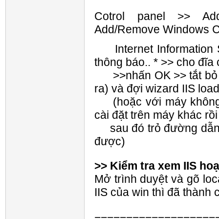
Cotrol panel >> A
Add/Remove Windows C
Internet Information S
thông báo.. * >> cho đĩa
>>nhấn OK >> tắt bỏ tr
ra) và đợi wizard IIS load
(hoặc với máy không c
cài đặt trên máy khác rồi
sau đó trỏ đường dẫn đế
được)
>> Kiểm tra xem IIS ho
Mở trình duyệt và gõ loc
IIS của win thì đã thành 
===================