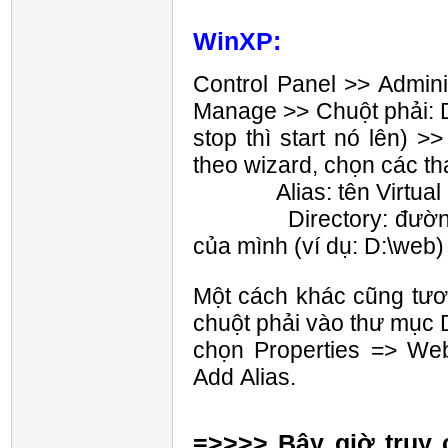
WinXP:
Control Panel >> Adminis
Manage >> Chuột phải: D
stop thì start nó lên) >
theo wizard, chọn các t
Alias: tên Virtual Dir
Directory: đường dẫ
của mình (ví dụ: D:\web)
Một cách khác cũng tươ
chuột phải vào thư mục 
chọn Properties => Web
Add Alias.
=>>>> Bây giờ truy 