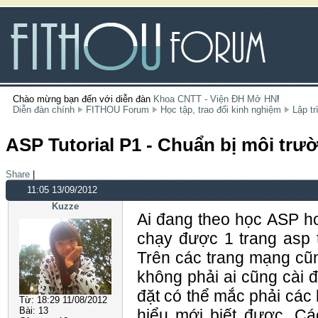
Chào mừng bạn đến với diễn đàn
Khoa CNTT - Viện ĐH Mở HN
!
Diễn đàn chính
FITHOU Forum
Học tập, trao đổi kinh nghiệm
Lập tr
ASP Tutorial P1 - Chuẩn bị môi trườ
Share
|
11:05 13/09/2012
Kuzze
Ai đang theo học ASP h
chạy được 1 trang asp t
Trên các trang mạng cũ
không phải ai cũng cài đ
đặt có thể mắc phải các 
Từ:
18:29 11/08/2012
Bài:
13
hiểu mới biết được. Cá