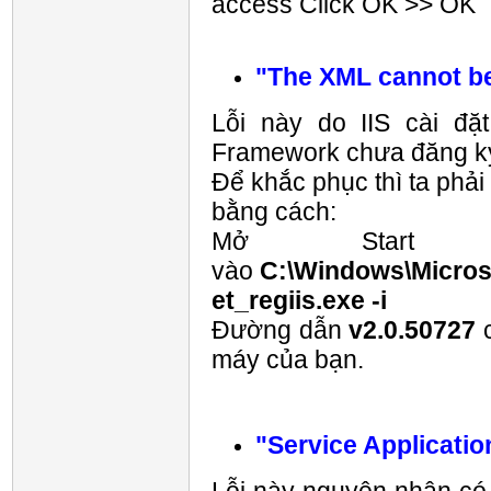
access Click OK >> OK
"The XML cannot be
Lỗi này do IIS cài đặ
Framework chưa đăng ký
Để khắc phục thì ta phả
bằng cách:
Mở Start
vào
C:\Windows\Micros
et_regiis.exe -i
Đường dẫn
v2.0.50727
c
máy của bạn.
"Service Applicatio