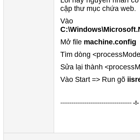
Lỗi này nguyên nhân có
cập thư mục chứa web.
Vào t
C:\Windows\Microsoft
Mở file
machine.config
Tìm dòng <processMod
Sửa lại thành <process
Vào Start => Run gõ
iisr
--------------------------------------
-!-