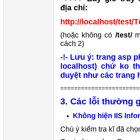
địa chỉ:
http://localhost/test
(hoặc không có
/test/
m
cách 2)
-!- Lưu ý: trang asp 
localhost) chứ ko t
duyệt như các trang 
=======================
3. Các lỗi thường 
Không hiện IIS Inf
Chú ý kiểm tra kĩ đã ch