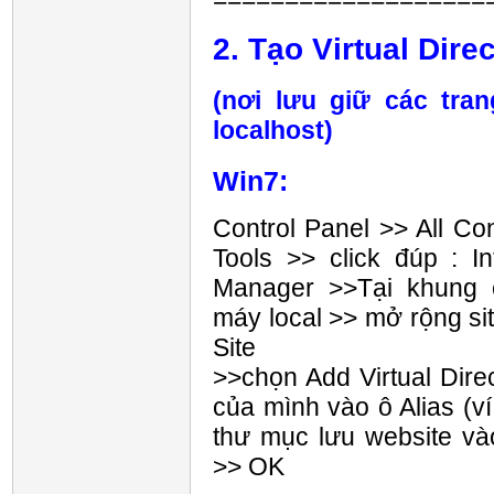
2. Tạo Virtual Dire
(nơi lưu giữ các tra
localhost)
Win7:
Control Panel >> All Con
Tools >> click đúp : In
Manager >>Tại khung 
máy local >> mở rộng si
Site
>>chọn Add Virtual Direc
của mình vào ô Alias (v
thư mục lưu website vào
>> OK