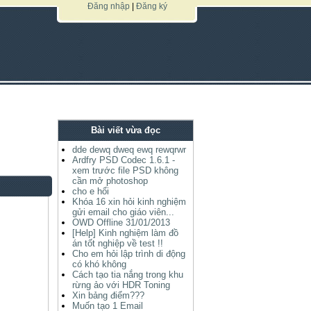
Đăng nhập
|
Đăng ký
Bài viết vừa đọc
dde dewq dweq ewq rewqrwr
Ardfry PSD Codec 1.6.1 -
xem trước file PSD không
cần mở photoshop
cho e hổi
Khóa 16 xin hỏi kinh nghiệm
gửi email cho giáo viên...
OWD Offline 31/01/2013
[Help] Kinh nghiệm làm đồ
án tốt nghiệp về test !!
Cho em hỏi lập trình di động
có khó không
Cách tạo tia nắng trong khu
rừng ảo với HDR Toning
Xin bảng điểm???
Muốn tạo 1 Email