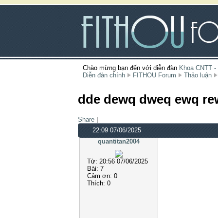
Chào mừng bạn đến với diễn đàn
Khoa CNTT -
Diễn đàn chính
FITHOU Forum
Thảo luận
dde dewq dweq ewq re
Share
|
22:09 07/06/2025
quantitan2004
Từ:
20:56 07/06/2025
Bài:
7
Cảm ơn:
0
Thích:
0