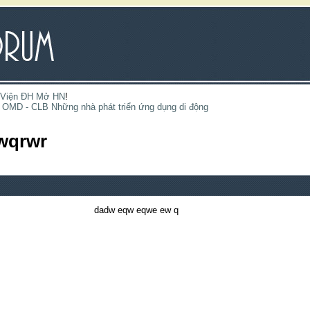
 Viện ĐH Mở HN
!
OMD - CLB Những nhà phát triển ứng dụng di động
wqrwr
dadw eqw eqwe ew q