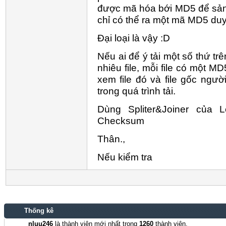
được mã hóa bới MD5 để sản s
chỉ có thể ra một mã MD5 duy
Đại loại là vậy :D
Nếu ai để ý tải một số thứ t
nhiêu file, mỗi file có một M
xem file đó và file gốc ngườ
trong quá trình tải.
Dùng Spliter&Joiner củ
Checksum
Thân.,
Nếu kiểm tra
Thống kê
nluu246
là thành viên mới nhất trong
1260
thành viên.