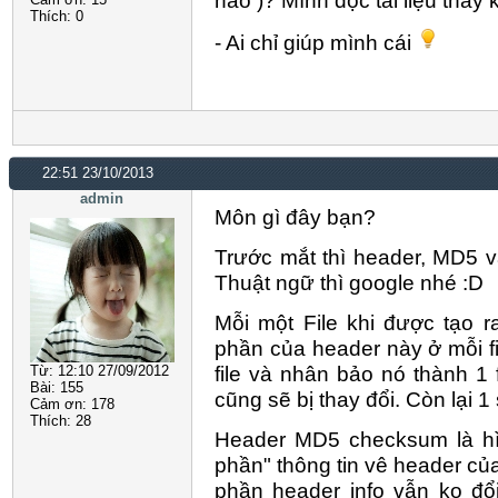
Thích:
0
- Ai chỉ giúp mình cái
22:51 23/10/2013
admin
Môn gì đây bạn?
Trước mắt thì header, MD5 và
Thuật ngữ thì google nhé :D
Mỗi một File khi được tạo 
phần của header này ở mỗi fi
file và nhân bảo nó thành 1 
Từ: 12:10 27/09/2012
Bài: 155
cũng sẽ bị thay đổi. Còn lại 
Cảm ơn: 178
Thích: 28
Header MD5 checksum là hì
phần" thông tin vê header của 
phần header info vẫn ko đổi