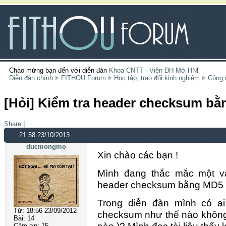
Chào mừng bạn đến với diễn đàn
Khoa CNTT - Viện ĐH Mở HN
!
Diễn đàn chính
FITHOU Forum
Học tập, trao đổi kinh nghiệm
Công 
[Hỏi] Kiểm tra header checksum b
Share
|
21:58 23/10/2013
ducmongmo
Xin chào các bạn !
Mình đang thắc mắc một vấ
header checksum bằng MD5 nó
Trong diễn đàn mình có ai
Từ:
18:56 23/09/2012
checksum như thế nào không 
Bài:
14
nào )? Mình đọc tài liệu thấ
Cảm ơn:
15