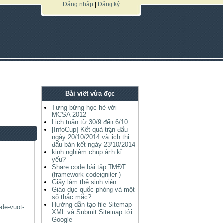
Đăng nhập
|
Đăng ký
Bài viết vừa đọc
Tưng bừng học hè với
MCSA 2012
Lịch tuần từ 30/9 đến 6/10
[InfoCup] Kết quả trận đấu
ngày 20/10/2014 và lịch thi
đấu bán kết ngày 23/10/2014
kinh nghiệm chụp ảnh kỉ
yếu?
Share code bài tập TMĐT
(framework codeigniter )
Giấy làm thẻ sinh viên
Giáo dục quốc phòng và một
số thắc mắc?
Hướng dẫn tạo file Sitemap
-de-vuot-
XML và Submit Sitemap tới
Google