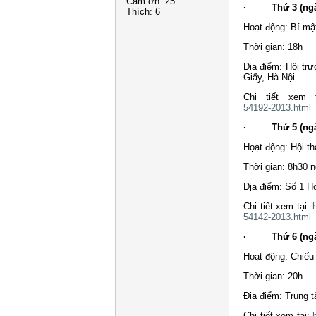
Cảm ơn:
25
· Thứ 3 (ngày
Thích:
6
Hoạt động: Bí mậ
Thời gian: 18h
Địa điểm: Hội tr
Giấy, Hà Nội
Chi tiết xem 
54192-2013.html
· Thứ 5 (ngày
Họạt động: Hội t
Thời gian: 8h30 
Địa điểm: Số 1 H
Chi tiết xem tại:
54142-2013.html
· Thứ 6 (ngày
Hoạt động: Chiếu 
Thời gian: 20h
Địa điểm: Trung 
Chi tiết xem tại: