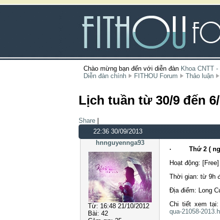
Chào mừng bạn đến với diễn đàn
Khoa CNTT -
Diễn đàn chính
FITHOU Forum
Thảo luận
Lịch tuần từ 30/9 đến 6
Share
|
22:36 30/09/2013
hnnguyennga93
· Thứ 2 ( ngà
Hoạt động: [Free
Thời gian: từ 9h
Địa điểm: Long Cú
Chi tiết xem tại
Từ:
16:48 21/10/2012
qua-21058-2013.h
Bài:
42