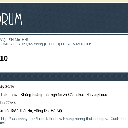
 Viện ĐH Mở HN
!
OMC - CLB Truyền thông [FITHOU] OTSC Media Club
/10
y 30/9)
] Talk show - Khủng hoảng thất nghiệp và Cách thức để vượt qua
 đến 22h45
c trà, 35/7 Thái Hà, Đống Đa, Hà Nội
:
http://sukienhay.com/Free-Talk-show-Khung-hoang-that-nghiep-va-Cach-thuc
tml