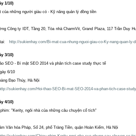
 1/10)
t của những người giàu có - Kỹ năng quản lý đồng tiền
ường Công ty IDT, Tầng 20, Tòa nhà CharmVit, Grand Plaza, 117 Trần Duy H
tại:
http://sukienhay.com/Bi-mat-cua-nhung-nguoi-giau-co-Ky-nang-quan-ly-d
 3/10)
hảo SEO - Bí mật SEO 2014 và phân tích case study thực tế
ngày 6/10
oàng Đạo Thúy, Hà Nội
http://sukienhay.com/Hoi-thao-SEO-Bi-mat-SEO-2014-va-phan-tich-case-study
 4/10)
phim: "Kerity, ngôi nhà của những câu chuyện cổ tích"
tâm Văn hóa Pháp, Số 24, phố Tràng Tiền, quận Hoàn Kiếm, Hà Nội
http://sukienhay.com/Chieu-phim-Kerity-ngoi-nha-cua-nhung-cau-chuyen-co-ti